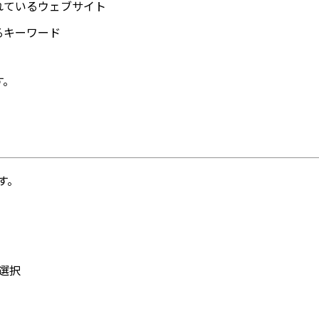
れているウェブサイト
るキーワード
す。
す。
選択