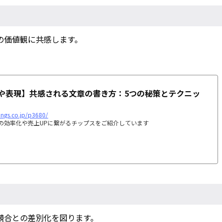
の価値観に共感します。
や表現】共感される文章の書き方：5つの秘策とテクニッ
dings.co.jp/p3680/
ジネスの効率化や売上UPに繋がるチップスをご紹介しています
競合との差別化を図ります。