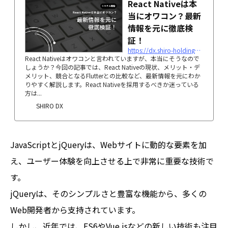
React Nativeは本
当にオワコン？最新
情報を元に徹底検
証！
https://dx.shiro-holdings.co.jp/react-native-2/
React Nativeはオワコンと言われていますが、本当にそうなので
しょうか？今回の記事では、React Nativeの現状、メリット・デ
メリット、競合となるFlutterとの比較など、最新情報を元にわか
りやすく解説します。React Nativeを採用するべきか迷っている
方は...
SHIRO DX
JavaScriptとjQueryは、Webサイトに動的な要素を加
え、ユーザー体験を向上させる上で非常に重要な技術で
す。
jQueryは、そのシンプルさと豊富な機能から、多くの
Web開発者から支持されています。
しかし、近年では、ES6やVue.jsなどの新しい技術も注目